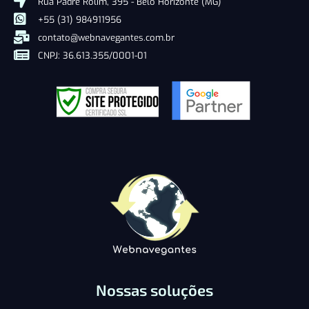
Rua Padre Rolim, 395 - Belo Horizonte (MG)
+55 (31) 984911956
contato@webnavegantes.com.br
CNPJ: 36.613.355/0001-01
Nossas soluções